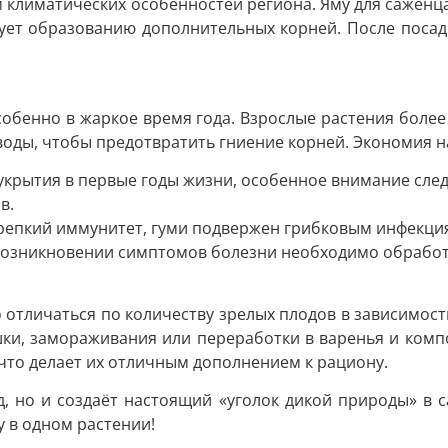
 климатических особенностей региона. Яму для саженца
твует образованию дополнительных корней. После поса
собенно в жаркое время года. Взрослые растения боле
оды, чтобы предотвратить гниение корней. Экономия н
крытия в первые годы жизни, особенное внимание следу
в.
репкий иммунитет, гуми подвержен грибковым инфекция
 возникновении симптомов болезни необходимо обработ
но отличаться по количеству зрелых плодов в зависимос
шки, замораживания или переработки в варенья и компо
что делает их отличным дополнением к рациону.
д, но и создаёт настоящий «уголок дикой природы» в с
у в одном растении!