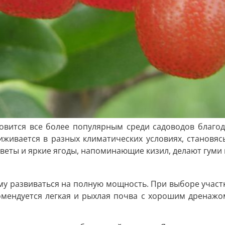
новится все более популярным среди садоводов благо
иживается в разных климатических условиях, становяс
еты и яркие ягоды, напоминающие кизил, делают гуми 
ему развиваться на полную мощность. При выборе участ
комендуется легкая и рыхлая почва с хорошим дренажо