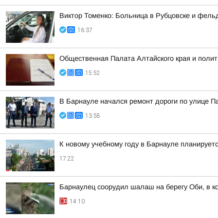
Виктор Томенко: Больница в Рубцовске и фель
16:37
Общественная Палата Алтайского края и полит
15:52
В Барнауле начался ремонт дороги по улице 
13:58
К новому учебному году в Барнауле планирует
17:22
Барнаулец соорудил шалаш на берегу Оби, в к
14:10