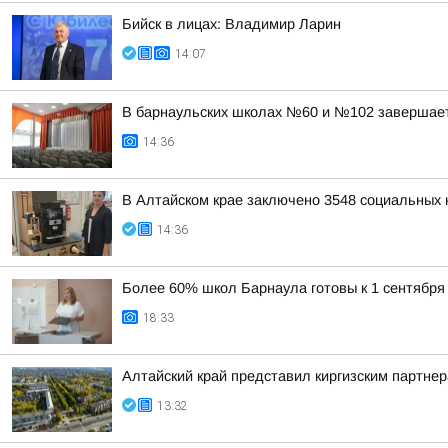
Бийск в лицах: Владимир Ларин
14:07
В барнаульских школах №60 и №102 завершае
14:36
В Алтайском крае заключено 3548 социальных к
14:36
Более 60% школ Барнаула готовы к 1 сентября
18:33
Алтайский край представил киргизским партн
13:32