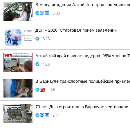
В медучреждения Алтайского края поступили н
18:33
ДЭГ – 2026. Стартовал прием заявлений
18:28
Алтайский край в числе лидеров: 98% членов
11:25
В Барнауле транспортные полицейские привлек
11:25
70 лет Дню строителя: в Барнауле чествовали
18:11