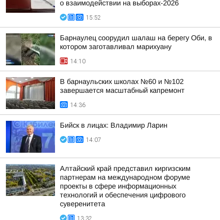
о взаимодействии на выборах-2026
15:52
Барнаулец соорудил шалаш на берегу Оби, в
котором заготавливал марихуану
14:10
В барнаульских школах №60 и №102
завершается масштабный капремонт
14:36
Бийск в лицах: Владимир Ларин
14:07
Алтайский край представил киргизским
партнерам на международном форуме
проекты в сфере информационных
технологий и обеспечения цифрового
суверенитета
13:32