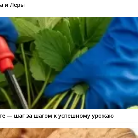
а и Леры
сте — шаг за шагом к успешному урожаю