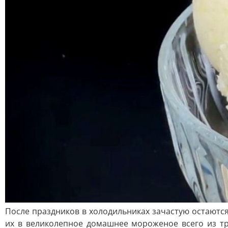
После праздников в холодильниках зачастую остаютс
их в великолепное домашнее мороженое всего из тр