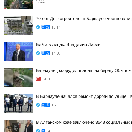
17:22
70 лет Дню строителя: в Барнауле чествовали
18:11
Бийск в лицах: Владимир Ларин
14:07
Барнаулец соорудил шалаш на берегу Оби, в к
14:10
В Барнауле начался ремонт дороги по улице 
13:58
В Алтайском крае заключено 3548 социальных к
14:36