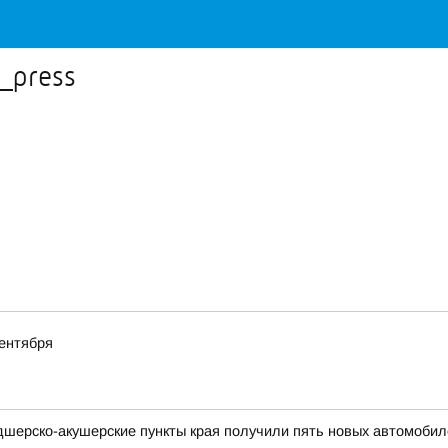
_press
ентября
дшерско-акушерские пункты края получили пять новых автомобил