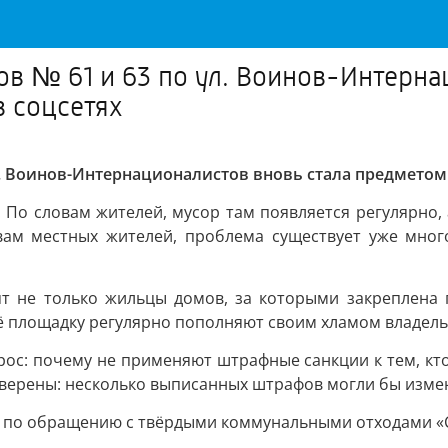
в № 61 и 63 по ул. Воинов-Интерна
 соцсетях
л. Воинов-Интернационалистов вновь стала предметом
. По словам жителей, мусор там появляется регулярно
вам местных жителей, проблема существует уже много
ят не только жильцы домов, за которыми закреплена 
ё площадку регулярно пополняют своим хламом владель
рос: почему не применяют штрафные санкции к тем, кт
уверены: несколько выписанных штрафов могли бы изме
по обращению с твёрдыми коммунальными отходами «С