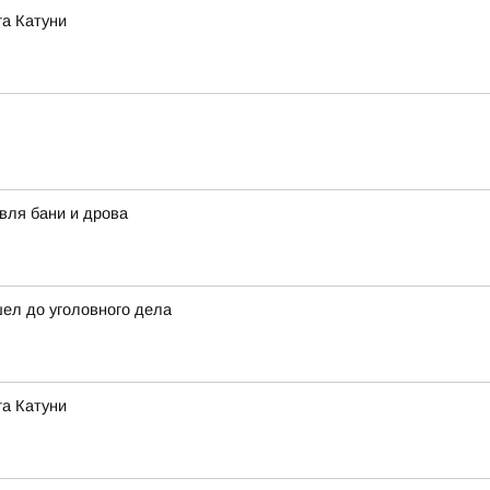
га Катуни
вля бани и дрова
шел до уголовного дела
га Катуни