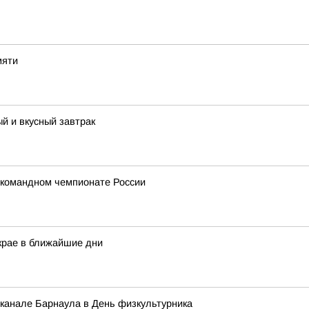
мяти
й и вкусный завтрак
 командном чемпионате России
крае в ближайшие дни
 канале Барнаула в День физкультурника