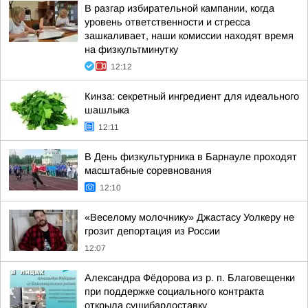
В разгар избирательной кампании, когда
уровень ответственности и стресса
зашкаливает, наши комиссии находят время
на физкультминутку
12:12
Кинза: секретный ингредиент для идеального
шашлыка
12:11
В День физкультурника в Барнауле проходят
масштабные соревнования
12:10
«Веселому молочнику» Джастасу Уолкеру не
грозит депортация из России
12:07
Александра Фёдорова из р. п. Благовещенки
при поддержке социального контракта
открыла сушибардоставку