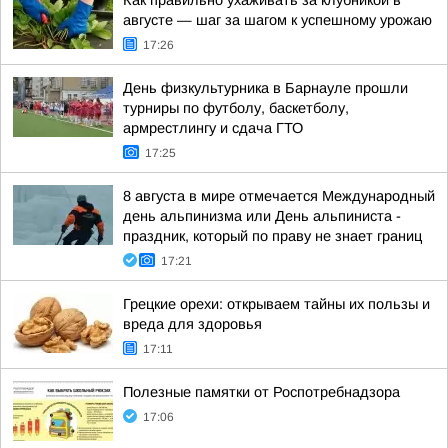
Как правильно ухаживать за клубникой в
августе — шаг за шагом к успешному урожаю
17:26
День физкультурника в Барнауле прошли
турниры по футболу, баскетболу,
армрестлингу и сдача ГТО
17:25
8 августа в мире отмечается Международный
день альпинизма или День альпиниста -
праздник, который по праву не знает границ
17:21
Грецкие орехи: открываем тайны их пользы и
вреда для здоровья
17:11
Полезные памятки от Роспотребнадзора
17:06