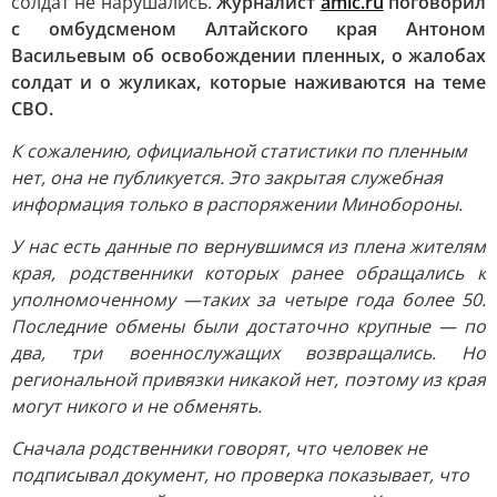
солдат не нарушались.
Журналист
amic.ru
поговорил
с омбудсменом Алтайского края Антоном
Васильевым об освобождении пленных, о жалобах
солдат и о жуликах, которые наживаются на теме
СВО.
К сожалению, официальной статистики по пленным
нет, она не публикуется. Это закрытая служебная
информация только в распоряжении Минобороны.
У нас есть данные по вернувшимся из плена жителям
края, родственники которых ранее обращались к
уполномоченному —
таких за четыре года более 50.
Последние обмены были достаточно крупные — по
два, три военнослужащих возвращались. Но
региональной привязки никакой нет, поэтому из края
могут никого и не обменять.
Сначала родственники говорят, что человек не
подписывал документ, но проверка показывает, что