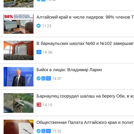
Алтайский край в числе лидеров: 98% членов
11:25
В барнаульских школах №60 и №102 завершае
14:36
Бийск в лицах: Владимир Ларин
14:07
Барнаулец соорудил шалаш на берегу Оби, в к
14:10
Общественная Палата Алтайского края и полит
15:52