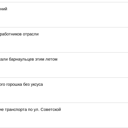
ений
 работников отрасли
усали барнаульцев этим летом
о горошка без уксуса
ие транспорта по ул. Советской