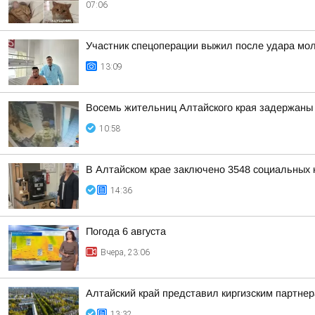
07:06
Участник спецоперации выжил после удара мол
13:09
Восемь жительниц Алтайского края задержаны 
10:58
В Алтайском крае заключено 3548 социальных к
14:36
Погода 6 августа
Вчера, 23:06
Алтайский край представил киргизским партн
13:32