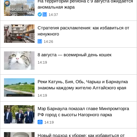
На территории региона с 9 августа ожидается
аномальная жара
14:37
Стратегия расхламления: как избавиться от
ненужного
14:26
8 августа — всемирный день кошек
14:19
Реки Катунь, Бия, Обь, Чарыш и Барнаулка
знакомы каждому жителю Алтайского края
14:19
Мэр Барнаула показал главе Минпромторга
РФ город с высоты Нагорного парка
14:19
Новый подход к уборке: как избавиться от