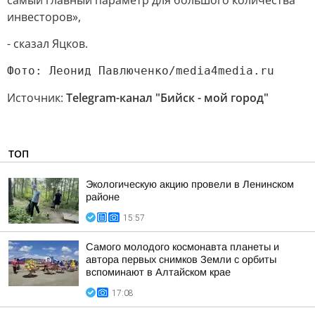
самый главный параметр для большого количества
инвесторов»,
- сказал Яцков.
Фото: Леонид Павлюченко/media4media.ru
Источник:
Telegram-канал "Бийск - мой город"
ТОП
Экологическую акцию провели в Ленинском
районе
15:57
Самого молодого космонавта планеты и
автора первых снимков Земли с орбиты
вспоминают в Алтайском крае
17:08