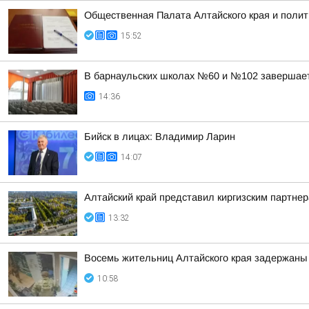
Общественная Палата Алтайского края и полит
15:52
В барнаульских школах №60 и №102 завершае
14:36
Бийск в лицах: Владимир Ларин
14:07
Алтайский край представил киргизским партн
13:32
Восемь жительниц Алтайского края задержаны 
10:58