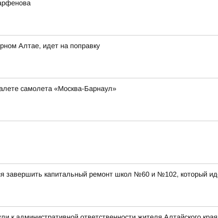
Парфенова
рном Алтае, идет на поправку
туалете самолета «Москва-Барнаул»
ся завершить капитальный ремонт школ №60 и №102, который ид
ли к административной ответственности жителя Алтайского края 