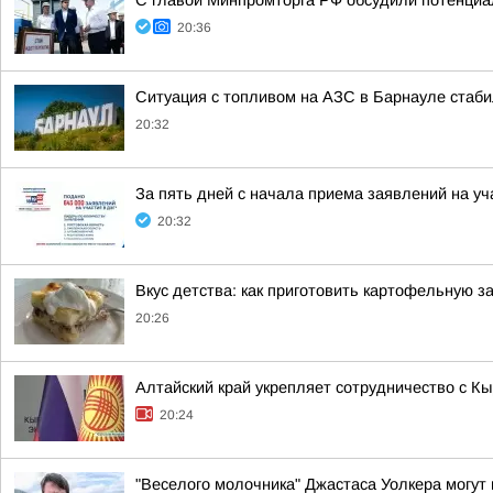
С главой Минпромторга РФ обсудили потенциа
20:36
Ситуация с топливом на АЗС в Барнауле стаби
20:32
За пять дней с начала приема заявлений на у
20:32
Вкус детства: как приготовить картофельную з
20:26
Алтайский край укрепляет сотрудничество с К
20:24
"Веселого молочника" Джастаса Уолкера могут