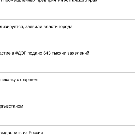
л промышленных предприятий Алтайского края
лизируется, заявили власти города
частие в #ДЭГ подано 643 тысячи заявлений
апеканку с фаршем
ыргызстаном
 выдворить из России