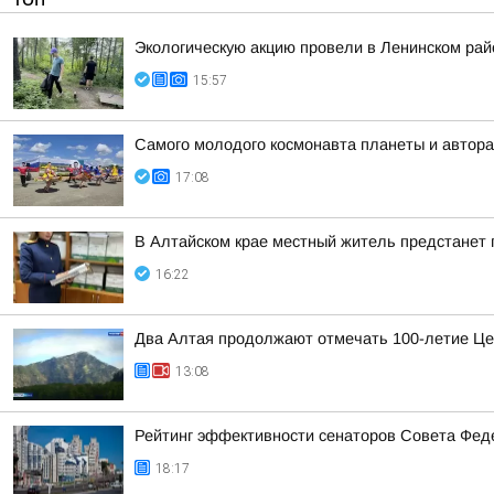
Экологическую акцию провели в Ленинском рай
15:57
Самого молодого космонавта планеты и автора
17:08
В Алтайском крае местный житель предстанет
16:22
Два Алтая продолжают отмечать 100-летие Це
13:08
Рейтинг эффективности сенаторов Совета Феде
18:17