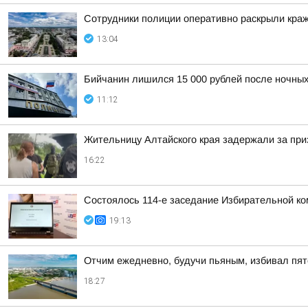
Сотрудники полиции оперативно раскрыли краж
13:04
Бийчанин лишился 15 000 рублей после ночны
11:12
Жительницу Алтайского края задержали за при
16:22
Состоялось 114-е заседание Избирательной ко
19:13
Отчим ежедневно, будучи пьяным, избивал пят
18:27