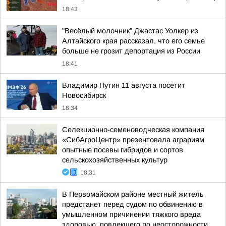
18:43
"Весёлый молочник" Джастас Уолкер из
Алтайского края рассказал, что его семье
больше не грозит депортация из России
18:41
Владимир Путин 11 августа посетит
Новосибирск
18:34
Cелекционно-семеноводческая компания
«СибАгроЦентр» презентовала аграриям
опытные посевы гибридов и сортов
сельскохозяйственных культур
18:31
В Первомайском районе местный житель
предстанет перед судом по обвинению в
умышленном причинении тяжкого вреда
здоровью, повлекшего по неосторожности