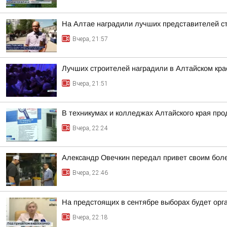
На Алтае наградили лучших представителей с
Вчера, 21:57
Лучших строителей наградили в Алтайском кра
Вчера, 21:51
В техникумах и колледжах Алтайского края пр
Вчера, 22:24
Александр Овечкин передал привет своим боле
Вчера, 22:46
На предстоящих в сентябре выборах будет орг
Вчера, 22:18