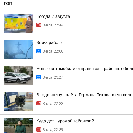
ТОП
Погода 7 августа
Вчера, 22:49
Эскиз работы
Вчера, 22:00
Новые автомобили отправятся в районные бол
Вчера, 23:27
В годовщину полёта Германа Титова в его селе
Вчера, 22:33
Куда деть урожай кабачков?
Вчера, 22:39