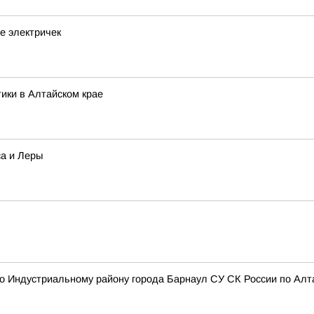
е электричек
ики в Алтайском крае
са и Леры
 Индустриальному району города Барнаул СУ СК России по Алта