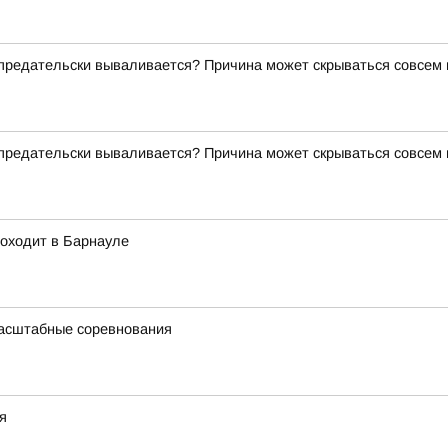
о предательски вываливается? Причина может скрываться совсем
о предательски вываливается? Причина может скрываться совсем
роходит в Барнауле
масштабные соревнования
я