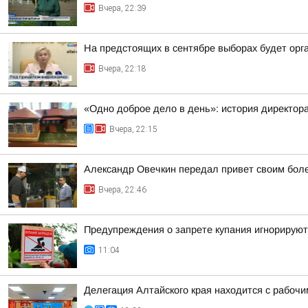
Вчера, 22:39
На предстоящих в сентябре выборах будет орг
Вчера, 22:18
«Одно доброе дело в день»: история директо
Вчера, 22:15
Александр Овечкин передал привет своим боле
Вчера, 22:46
Предупреждения о запрете купания игнорируют
11:04
Делегация Алтайского края находится с рабоч