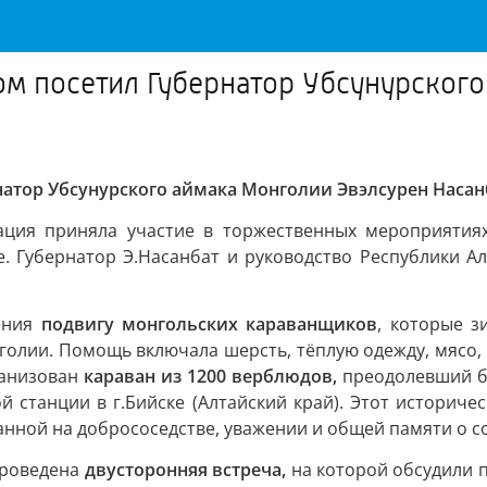
итом посетил Губернатор Убсунурско
рнатор Убсунурского аймака Монголии Эвэлсурен Насан
гация приняла участие в торжественных мероприяти
е. Губернатор Э.Насанбат и руководство Республики А
жения
подвигу монгольских караванщиков
, которые з
лии. Помощь включала шерсть, тёплую одежду, мясо, п
ганизован
караван из 1200 верблюдов,
преодолевший б
 станции в г.Бийске (Алтайский край). Этот историч
нной на добрососедстве, уважении и общей памяти о с
проведена
двусторонняя встреча,
на которой обсудили п