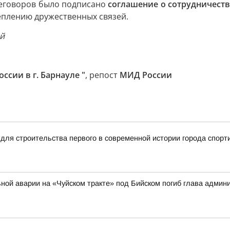
ереговоров было подписано
соглашение о сотрудничест
еплению дружественных связей.
ай
ссии в г. Барнауле "
, репост
МИД России
для строительства первого в современной истории города спорт
ильной аварии на «Чуйском тракте» под Бийском погиб глава адми