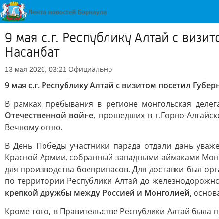
9 мая с.г. Республику Алтай с виз
Насанбат
Официально
13 мая 2026, 03:21
9 мая с.г. Республику Алтай с визитом посетил Губе
В рамках пребывания в регионе монгольская деле
Отечественной войне
, прошедших в г.Горно-Алтайск
Вечному огню.
В День Победы участники парада отдали дань ува
Красной Армии, собранный западными аймаками Монго
для производства боеприпасов. Для доставки был ор
по территории Республики Алтай до железнодорожной
крепкой дружбы между Россией и Монголией,
основа
Кроме того, в Правительстве Республики Алтай была 