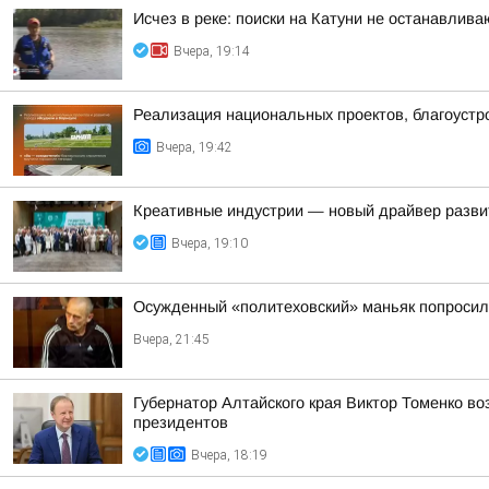
Исчез в реке: поиски на Катуни не останавлива
Вчера, 19:14
Реализация национальных проектов, благоустро
Вчера, 19:42
Креативные индустрии — новый драйвер разви
Вчера, 19:10
Осужденный «политеховский» маньяк попроси
Вчера, 21:45
Губернатор Алтайского края Виктор Томенко во
президентов
Вчера, 18:19