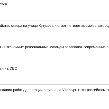
ются
йство сквера на улице Кутузова и старт четвертых смен в загор
тия экономики: региональные команды осваивают современные 
лся на СВО
зглавил работу делегации региона на VIII Кыргызско-российском 