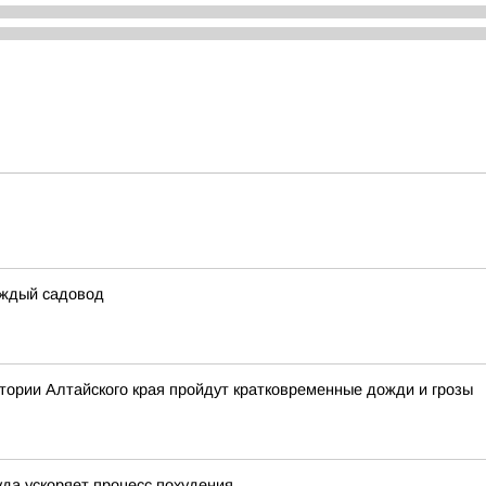
каждый садовод
итории Алтайского края пройдут кратковременные дожди и грозы
уда ускоряет процесс похудения