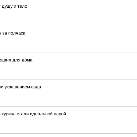
т душу и тело
н за полчаса
правил для дома
ли украшением сада
и курица стали идеальной парой