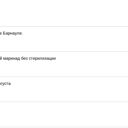
в Барнауле.
й маринад без стерилизации
вгуста