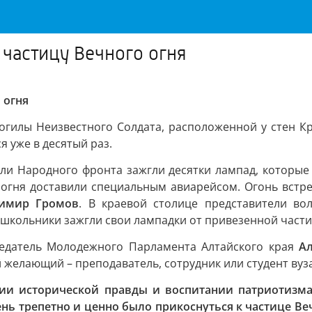
 частицу Вечного огня
 огня
могилы Неизвестного Солдата, расположенной у стен К
я уже в десятый раз.
ели Народного фронта зажгли десятки лампад, которые
 огня доставили специальным авиарейсом. Огонь встрет
имир Громов
. В краевой столице представители во
школьники зажгли свои лампадки от привезенной части
седатель Молодежного Парламента Алтайского края
А
желающий – преподаватель, сотрудник или студент вуза
ии исторической правды и воспитании патриотизм
нь трепетно и ценно было прикоснуться к частице Веч