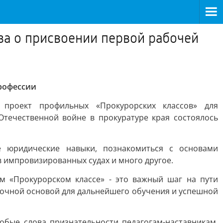
ва о присвоении первой рабочей
рофессии
 проект профильных «Прокурорских классов» для
Отечественной войне в прокуратуре края состоялось
е юридические навыки, познакомиться с основами
в импровизированных судах и много другое.
м «Прокурорском классе» - это важный шаг на пути
рочной основой для дальнейшего обучения и успешной
обые слова признательности педагогам-наставникам.