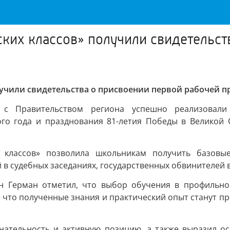
ких классов» получили свидетельст
лучили свидетельства о присвоении первой рабочей п
 с Правительством региона успешно реализовали
го года и празднования 81-летия Победы в Великой 
 классов» позволила школьникам получить базовы
 в судебных заседаниях, государственных обвинителей 
н Герман отметил, что выбор обучения в профильно
 что полученные знания и практический опыт станут п
нательность и активную позицию, а также выразил ос