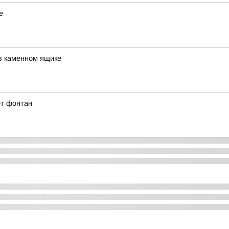
е
в каменном ящике
ет фонтан