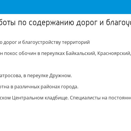
оты по содержанию дорог и благоу
 дорог и благоустройству территорий
окос обочин в переулках Байкальский, Красноярский, н
атросова, в переулке Дружном.
тна в различных районах города.
одском Центральном кладбище. Специалисты на постоян