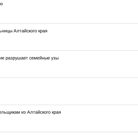
ью
ьницы Алтайского края
шие разрушает семейные узы
ельщикам из Алтайского края