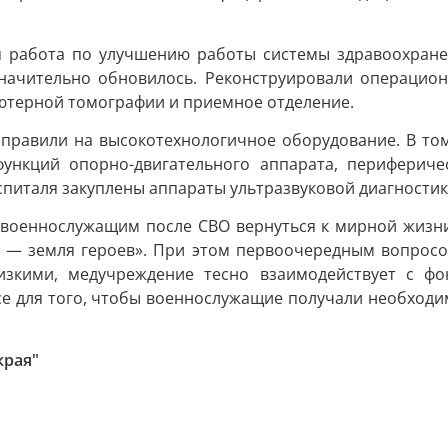
я работа по улучшению работы системы здравоохранени
ачительно обновилось. Реконструировали операционн
ютерной томографии и приемное отделение.
аправили на высокотехнологичное оборудование. В т
ункций опорно-двигательного аппарата, перифериче
спиталя закуплены аппараты ультразвуковой диагности
военнослужащим после СВО вернуться к мирной жизни.
 — земля героев». При этом первоочередным вопросом
изкими, медучреждение тесно взаимодействует с фо
 для того, чтобы военнослужащие получали необходим
края"