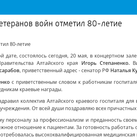
ветеранов войн отметил 80-летие
тил 80-летие
дате, состоялось сегодня, 20 мая, в концертном зале
Правительства Алтайского края
Игорь Степаненко.
Ви
сарабов
, приветственный адрес - сенатор РФ
Наталья 
енко
с приветственным словом к работникам госпиталя
удникам краевые награды.
здравил коллектив Алтайского краевого госпиталя для
 учреждения. От всей души поздравляю всех причастных 
у персоналу за профессионализм и преданность своему
ежное отношение к пациентам. За готовность работать 
потребовалась высококвалифицированная медицинская п