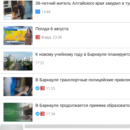
39-летний житель Алтайского края закурил в 
13:46
Погода 6 августа
Вчера, 23:06
К новому учебному году в Барнауле планирует
17:22
В Барнауле транспортные полицейские привлек
11:25
В Барнауле продолжается приемка образовател
17:34