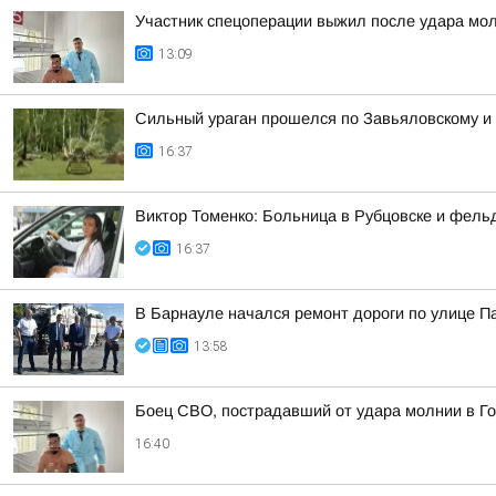
Участник спецоперации выжил после удара мол
13:09
Сильный ураган прошелся по Завьяловскому и
16:37
Виктор Томенко: Больница в Рубцовске и фель
16:37
В Барнауле начался ремонт дороги по улице 
13:58
Боец СВО, пострадавший от удара молнии в Го
16:40