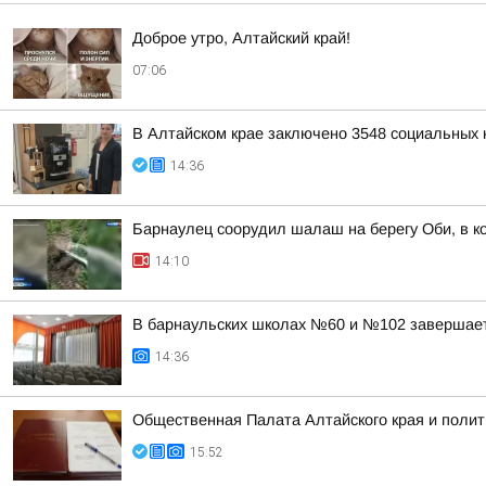
Доброе утро, Алтайский край!
07:06
В Алтайском крае заключено 3548 социальных к
14:36
Барнаулец соорудил шалаш на берегу Оби, в к
14:10
В барнаульских школах №60 и №102 завершае
14:36
Общественная Палата Алтайского края и полит
15:52