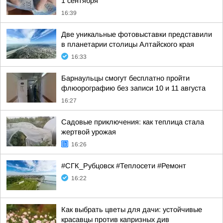
1 сентября
16:39
Две уникальные фотовыставки представили
в планетарии столицы Алтайского края
16:33
Барнаульцы смогут бесплатно пройти
флюорографию без записи 10 и 11 августа
16:27
Садовые приключения: как теплица стала
жертвой урожая
16:26
#СГК_Рубцовск #Теплосети #Ремонт
16:22
Как выбрать цветы для дачи: устойчивые
красавцы против капризных див