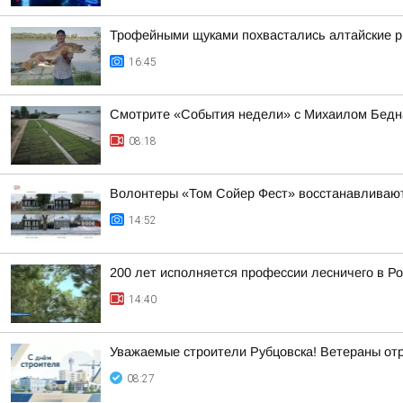
Трофейными щуками похвастались алтайские 
16:45
Смотрите «События недели» с Михаилом Бедна
08:18
Волонтеры «Том Сойер Фест» восстанавливают
14:52
200 лет исполняется профессии лесничего в Р
14:40
Уважаемые строители Рубцовска! Ветераны от
08:27