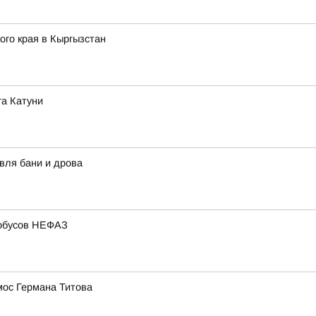
го края в Кыргызстан
га Катуни
вля бани и дрова
тобусов НЕФАЗ
мос Германа Титова