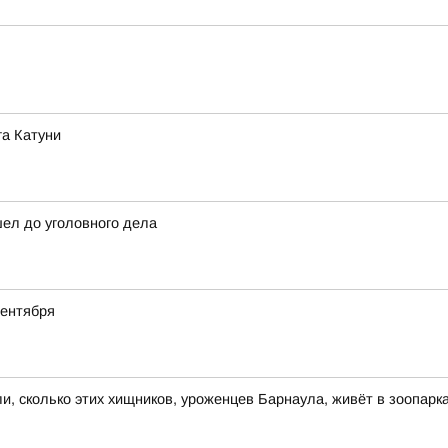
га Катуни
шел до уголовного дела
сентября
и, сколько этих хищников, уроженцев Барнаула, живёт в зоопарк