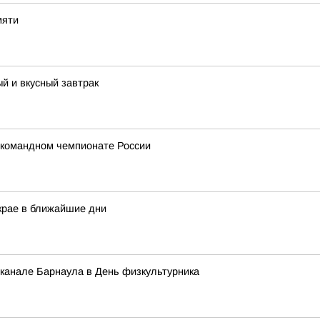
мяти
й и вкусный завтрак
 командном чемпионате России
крае в ближайшие дни
 канале Барнаула в День физкультурника