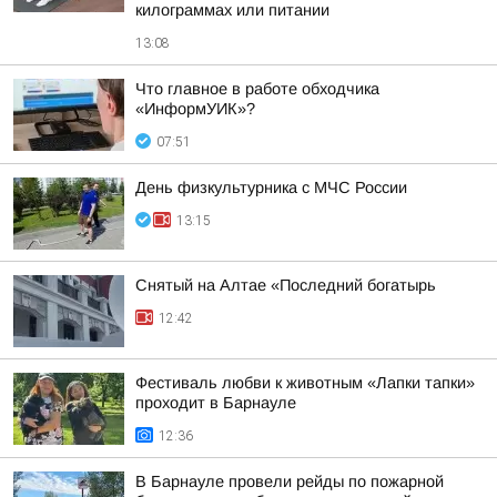
килограммах или питании
13:08
Что главное в работе обходчика
«ИнформУИК»?
07:51
День физкультурника с МЧС России
13:15
Снятый на Алтае «Последний богатырь
12:42
Фестиваль любви к животным «Лапки тапки»
проходит в Барнауле
12:36
В Барнауле провели рейды по пожарной