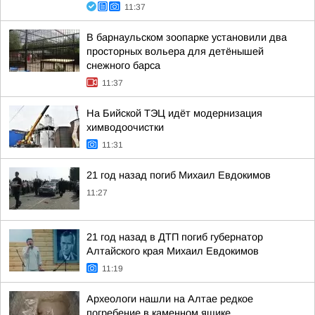
11:37
В барнаульском зоопарке установили два
просторных вольера для детёнышей
снежного барса
11:37
На Бийской ТЭЦ идёт модернизация
химводоочистки
11:31
21 год назад погиб Михаил Евдокимов
11:27
21 год назад в ДТП погиб губернатор
Алтайского края Михаил Евдокимов
11:19
Археологи нашли на Алтае редкое
погребение в каменном ящике