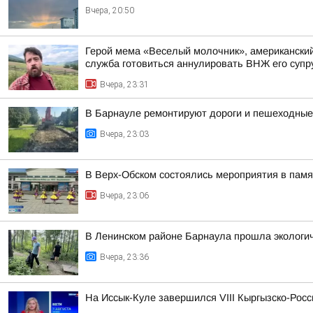
Вчера, 20:50
Герой мема «Веселый молочник», американский 
служба готовиться аннулировать ВНЖ его супр
Вчера, 23:31
В Барнауле ремонтируют дороги и пешеходные 
Вчера, 23:03
В Верх-Обском состоялись мероприятия в пам
Вчера, 23:06
В Ленинском районе Барнаула прошла экологич
Вчера, 23:36
На Иссык-Куле завершился VIII Кыргызско-Рос