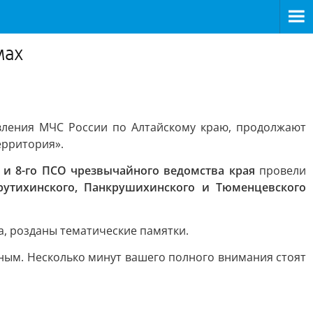
мах
вления МЧС России по Алтайскому краю, продолжают
ерритория».
а и 8-го ПСО чрезвычайного ведомства края
провели
Крутихинского, Панкрушихинского и Тюменцевского
, розданы тематические памятки.
асным. Несколько минут вашего полного внимания стоят