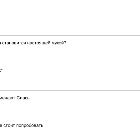
а становится настоящей мукой?
с"
тмечают Спасы
е стоит попробовать