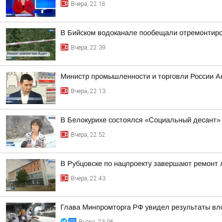
Вчера, 22:18
В Бийском водоканале пообещали отремонтиро
Вчера, 22:39
Министр промышленности и торговли России А
Вчера, 22:13
В Белокурихе состоялся «Социальный десант»
Вчера, 22:52
В Рубцовске по нацпроекту завершают ремонт
Вчера, 22:43
Глава Минпромторга РФ увидел результаты вл