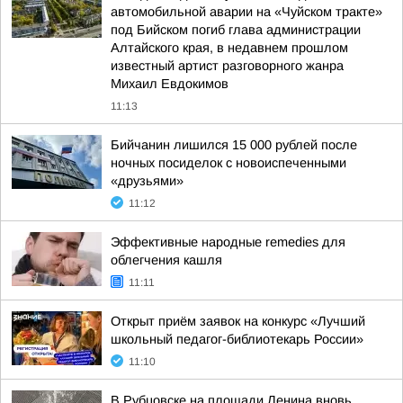
автомобильной аварии на «Чуйском тракте»
под Бийском погиб глава администрации
Алтайского края, в недавнем прошлом
известный артист разговорного жанра
Михаил Евдокимов
11:13
Бийчанин лишился 15 000 рублей после
ночных посиделок с новоиспеченными
«друзьями»
11:12
Эффективные народные remedies для
облегчения кашля
11:11
Открыт приём заявок на конкурс «Лучший
школьный педагог-библиотекарь России»
11:10
В Рубцовске на площади Ленина вновь