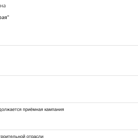
ина
рая"
одолжается приёмная кампания
троительной отрасли