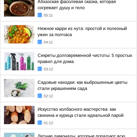
Абхазская фасолевая сказка, которая
согревает душу и тело
05:11
Нежное карри из нута: простой и полезный
ужин за полчаса
04:11
Секреты долговременной чистоты: 5 простых
правил для дома
03:12
Садовые находки: как выброшенные цветы
стали украшением сада
02:12
Искусство колбасного мастерства: как
свинина и курица стали идеальной парой
01:12
Летние лимонады, которые порадуют всю