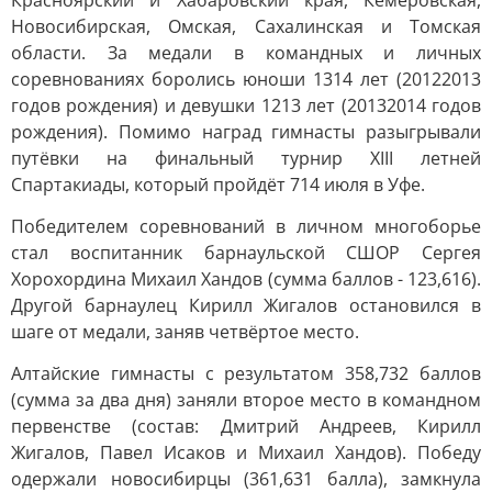
Красноярский и Хабаровский края, Кемеровская,
Новосибирская, Омская, Сахалинская и Томская
области. За медали в командных и личных
соревнованиях боролись юноши 1314 лет (20122013
годов рождения) и девушки 1213 лет (20132014 годов
рождения). Помимо наград гимнасты разыгрывали
путёвки на финальный турнир XIII летней
Спартакиады, который пройдёт 714 июля в Уфе.
Победителем соревнований в личном многоборье
стал воспитанник барнаульской СШОР Сергея
Хорохордина Михаил Хандов (сумма баллов - 123,616).
Другой барнаулец Кирилл Жигалов остановился в
шаге от медали, заняв четвёртое место.
Алтайские гимнасты с результатом 358,732 баллов
(сумма за два дня) заняли второе место в командном
первенстве (состав: Дмитрий Андреев, Кирилл
Жигалов, Павел Исаков и Михаил Хандов). Победу
одержали новосибирцы (361,631 балла), замкнула