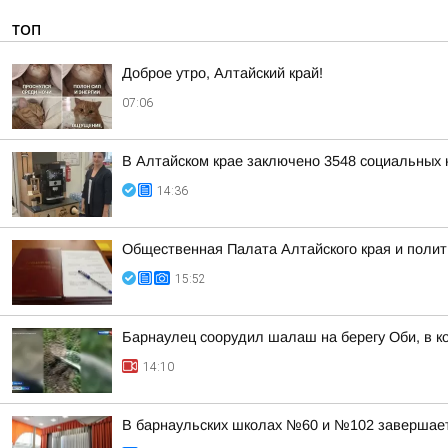
ТОП
Доброе утро, Алтайский край!
07:06
В Алтайском крае заключено 3548 социальных к
14:36
Общественная Палата Алтайского края и полит
15:52
Барнаулец соорудил шалаш на берегу Оби, в к
14:10
В барнаульских школах №60 и №102 завершае