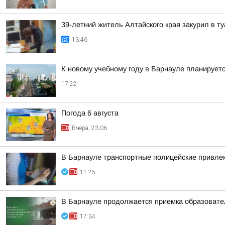
39-летний житель Алтайского края закурил в 
13:46
К новому учебному году в Барнауле планирует
17:22
Погода 6 августа
Вчера, 23:06
В Барнауле транспортные полицейские привлек
11:25
В Барнауле продолжается приемка образовател
17:34