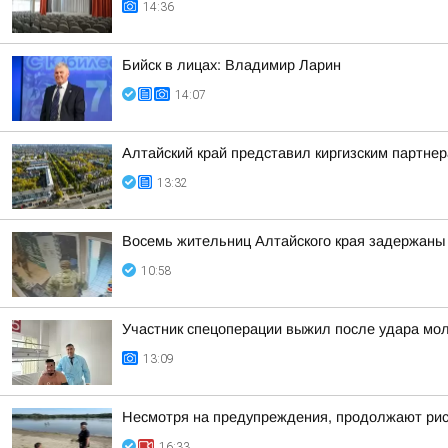
14:36
Бийск в лицах: Владимир Ларин
14:07
Алтайский край представил киргизским партн
13:32
Восемь жительниц Алтайского края задержаны 
10:58
Участник спецоперации выжил после удара мол
13:09
Несмотря на предупреждения, продолжают риск
16:33