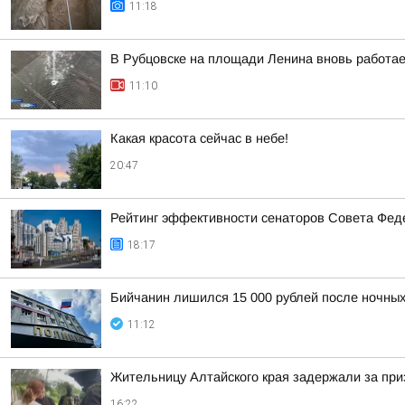
11:18
В Рубцовске на площади Ленина вновь работа
11:10
Какая красота сейчас в небе!
20:47
Рейтинг эффективности сенаторов Совета Феде
18:17
Бийчанин лишился 15 000 рублей после ночны
11:12
Жительницу Алтайского края задержали за при
16:22