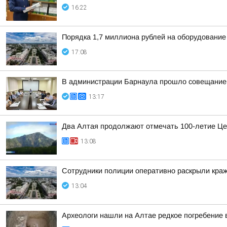
16:22
Порядка 1,7 миллиона рублей на оборудование
17:08
В администрации Барнаула прошло совещание п
13:17
Два Алтая продолжают отмечать 100-летие Це
13:08
Сотрудники полиции оперативно раскрыли краж
13:04
Археологи нашли на Алтае редкое погребение 