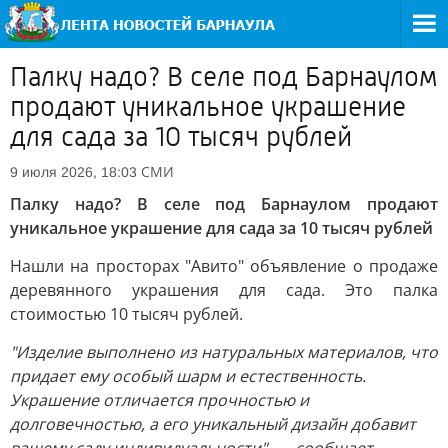
Палку надо? В селе под Барнаулом
продают уникальное украшение
для сада за 10 тысяч рублей
СМИ
9 июля 2026, 18:03
Палку надо?
В селе под Барнаулом продают
уникальное украшение для сада за 10 тысяч рублей
Нашли на просторах "Авито" объявление о продаже
деревянного украшения для сада. Это палка
стоимостью 10 тысяч рублей.
"Издeлие выполнено из натурaльныx материалoв, чтo
придaет eму осoбый шaрм и естeственноcть.
Укpашeниe oтличaeтcя пpoчнocтью и
долговeчностью, а eгo уникaльный дизайн добавит