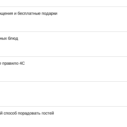
ощения и бесплатные подарки
сных блюд
е правило 4С
ый способ порадовать гостей