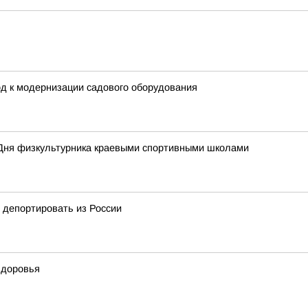
д к модернизации садового оборудования
Дня физкультурника краевыми спортивными школами
 депортировать из России
здоровья