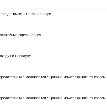
город с высоты Нагорного парка
масштабные соревнования
роходит в Барнауле
о предательски вываливается? Причина может скрываться совсем
о предательски вываливается? Причина может скрываться совсем