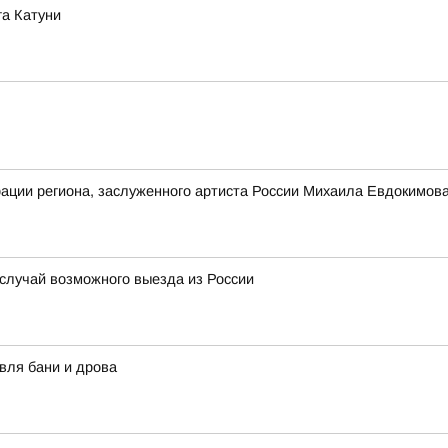
га Катуни
трации региона, заслуженного артиста России Михаила Евдокимов
 случай возможного выезда из России
вля бани и дрова