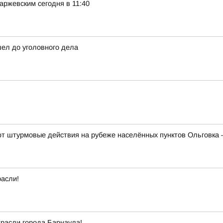
ржевским сегодня в 11:40
шел до уголовного дела
 штурмовые действия на рубеже населённых пунктов Ольговка 
расли!
трасли города Барнаула!