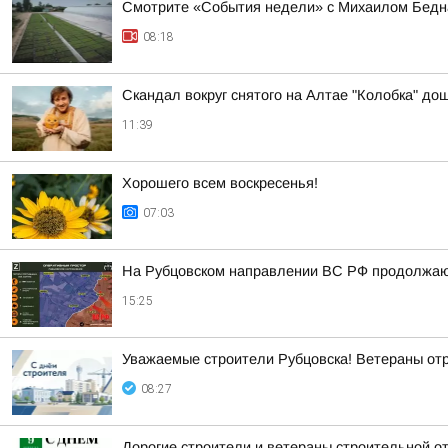
Смотрите «События недели» с Михаилом Бедна
08:18
Скандал вокруг снятого на Алтае "Колобка" до
11:39
Хорошего всем воскресенья!
07:03
На Рубцовском направлении ВС РФ продолжают
15:25
Уважаемые строители Рубцовска! Ветераны от
08:27
Дорогие строители и ветераны строительной о