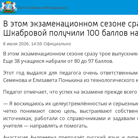
В этом экзаменационном сезоне ср
Шкабровой получили 100 баллов на
Официально
8 июля 2026, 14:55
В этом экзаменационном сезоне сразу трое выпускник
Еще 38 учащихся набрали от 80 до 97 баллов.
Этот год выдался для педагога очень ответственным
Семенова и Елизавета Понькина из технологического к
Педагог отмечает, что успех на экзамене прежде всего
— Я восхищаюсь их целеустремлённостью и серьезным
четко понимают свою цель, выстраивают собстве
источниках, работали со справочниками и задавали 
учителя — направлять и помогать.
Анастасия Андреевна преподаёт русский язык и лит