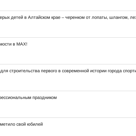
ерых детей в Алтайском крае – черенком от лопаты, шлангом, ле
мости в MAX!
для строительства первого в современной истории города спорт
офессиональным праздником
тметило свой юбилей