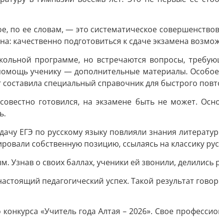
ное, по ее словам, — это систематическое совершенст
а: качественно подготовиться к сдаче экзамена возможн
школьной программе, но встречаются вопросы, требую
 помощь ученику — дополнительные материалы. Особое
ог составила специальный справочник для быстрого повт
осовестно готовился, на экзамене быть не может. Ос
ь.
сдачу ЕГЭ по русскому языку повлияли знания литерату
ровали собственную позицию, ссылаясь на классику рус
. Узнав о своих баллах, ученики ей звонили, делились 
настоящий педагогический успех. Такой результат говор
конкурса «Учитель года Алтая – 2026». Свое професси