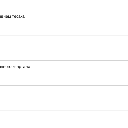
звием тесака
ивного квартала