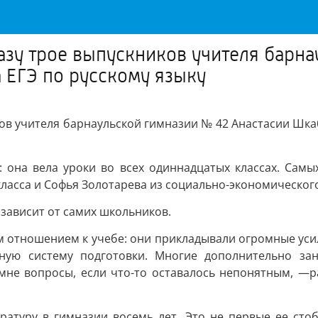
азу трое выпускников учителя барн
 ЕГЭ по русскому языку
ов учителя барнаульской гимназии № 42 Анастасии Шкаб
: она вела уроки во всех одиннадцатых классах. Сам
ласса и Софья Золотарева из социально-экономического
 зависит от самих школьников.
 отношением к учебе: они прикладывали огромные усил
нную систему подготовки. Многие дополнительно за
мне вопросы, если что-то оставалось непонятным, —р
ературу в гимназии восемь лет. Это не первые ее сто