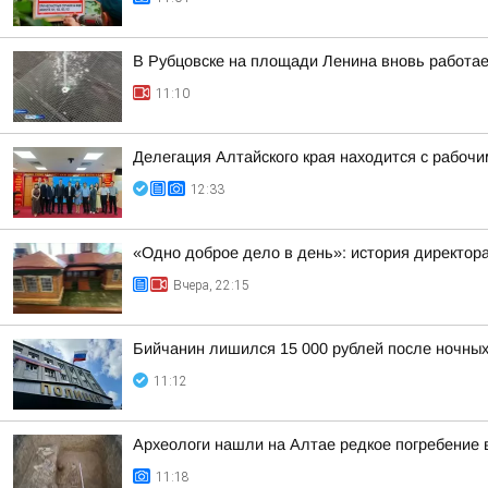
В Рубцовске на площади Ленина вновь работа
11:10
Делегация Алтайского края находится с рабоч
12:33
«Одно доброе дело в день»: история директо
Вчера, 22:15
Бийчанин лишился 15 000 рублей после ночны
11:12
Археологи нашли на Алтае редкое погребение 
11:18