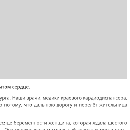
ытом сердце.
рга. Наши врачи, медики краевого кардиодиспансера,
о потому, что дальнюю дорогу и перелёт жительница
месяце беременности женщина, которая ждала шестого
. Она перекрывала митральный клапан и могла стать