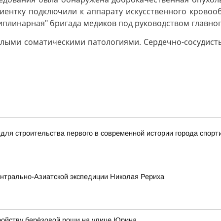
иентку подключили к аппарату искусственного кровооб
плинарная" бригада медиков под руководством главног
желыми соматическими патологиями. Сердечно-сосудист
для строительства первого в современной истории города спорт
нтрально-Азиатской экспедиции Николая Рериха
ройству берёзовой рощи на улице Юрина