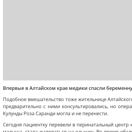
Впервые в Алтайском крае медики спасли беременн
Подобное вмешательство тоже жительнице Алтайского
предварительно с ними консультировались, но опер
Кулунды Роза Саранди могла и не перенести.
Сегодня пациентку перевели в перинатальный центр 
малыша, стала жаловаться на одышку. Во время обс