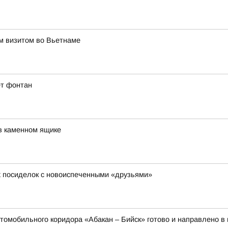
им визитом во Вьетнаме
ет фонтан
в каменном ящике
х посиделок с новоиспеченными «друзьями»
томобильного коридора «Абакан – Бийск» готово и направлено в