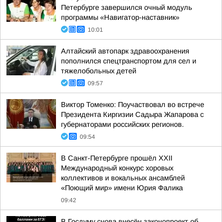
Петербурге завершился очный модуль
программы «Навигатор-наставник»
10:01
Алтайский автопарк здравоохранения
пополнился спецтранспортом для сел и
тяжелобольных детей
09:57
Виктор Томенко: Поучаствовал во встрече
Президента Киргизии Садыра Жапарова с
губернаторами российских регионов.
09:54
В Санкт-Петербурге прошёл XXII
Международный конкурс хоровых
коллективов и вокальных ансамблей
«Поющий мир» имени Юрия Фалика
09:42
В Госдуму снова внесён законопроект об