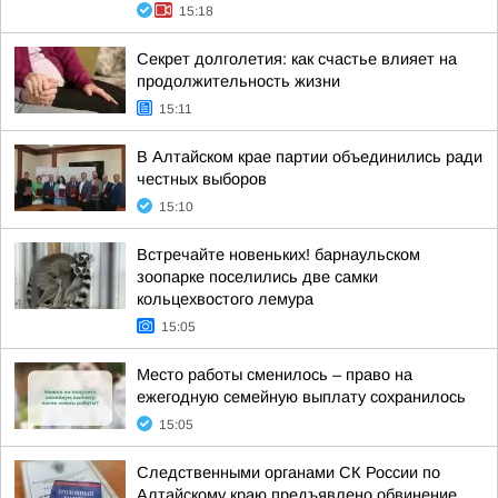
15:18
Секрет долголетия: как счастье влияет на
продолжительность жизни
15:11
В Алтайском крае партии объединились ради
честных выборов
15:10
Встречайте новеньких! барнаульском
зоопарке поселились две самки
кольцехвостого лемура
15:05
Место работы сменилось – право на
ежегодную семейную выплату сохранилось
15:05
Следственными органами СК России по
Алтайскому краю предъявлено обвинение