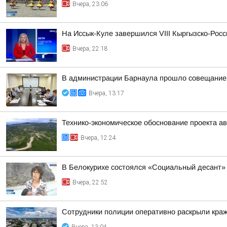
Вчера, 23:06
На Иссык-Куле завершился VIII Кыргызско-Рос
Вчера, 22:18
В администрации Барнаула прошло совещание п
Вчера, 13:17
Технико-экономическое обоснование проекта ав
Вчера, 12:24
В Белокурихе состоялся «Социальный десант»
Вчера, 22:52
Сотрудники полиции оперативно раскрыли краж