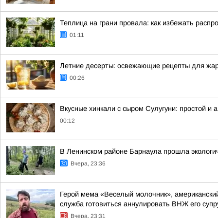
Теплица на грани провала: как избежать рас
01:11
Летние десерты: освежающие рецепты для жар
00:26
Вкусные хинкали с сыром Сулугуни: простой и 
00:12
В Ленинском районе Барнаула прошла экологич
Вчера, 23:36
Герой мема «Веселый молочник», американский
служба готовиться аннулировать ВНЖ его супр
Вчера, 23:31