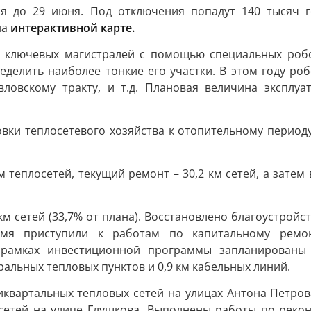
тся до 29 июня. Под отключения попадут 140 тысяч г
на
интерактивной карте.
а ключевых магистралей с помощью специальных робо
делить наиболее тонкие его участки. В этом году роб
вловскому тракту, и т.д. Плановая величина эксплу
вки теплосетевого хозяйства к отопительному периоду 
 теплосетей, текущий ремонт – 30,2 км сетей, а затем 
 сетей (33,7% от плана). Восстановлено благоустройств
мя приступили к работам по капитальному ремонт
В рамках инвестиционной программы запланированы 
ральных тепловых пунктов и 0,9 км кабельных линий.
иквартальных тепловых сетей на улицах Антона Петрова
сетей на улице Глушкова. Выполнены работы по рекон