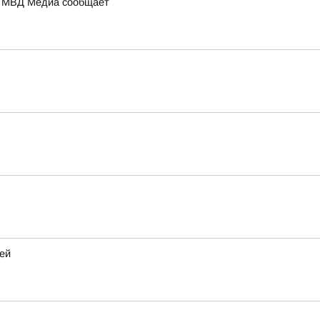
а: МВД Медиа сообщает
ей