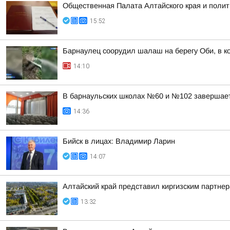
Общественная Палата Алтайского края и полит
15:52
Барнаулец соорудил шалаш на берегу Оби, в к
14:10
В барнаульских школах №60 и №102 завершае
14:36
Бийск в лицах: Владимир Ларин
14:07
Алтайский край представил киргизским партн
13:32