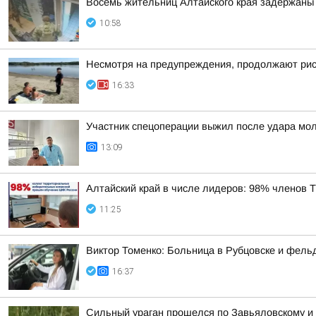
Восемь жительниц Алтайского края задержаны 
10:58
Несмотря на предупреждения, продолжают риск
16:33
Участник спецоперации выжил после удара мол
13:09
Алтайский край в числе лидеров: 98% членов
11:25
Виктор Томенко: Больница в Рубцовске и фель
16:37
Сильный ураган прошелся по Завьяловскому и