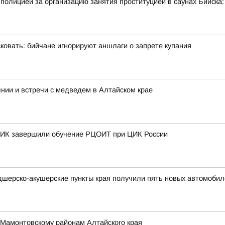
полицией за организацию занятия проституцией в саунах Бийск
овать: бийчане игнорируют аншлаги о запрете купания
нии и встречи с медведем в Алтайском крае
 ТИК завершили обучение РЦОИТ при ЦИК России
дшерско-акушерские пункты края получили пять новых автомобил
 Мамонтовскому районам Алтайского края