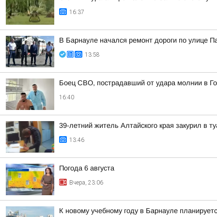
16:37
В Барнауле начался ремонт дороги по улице 
13:58
Боец СВО, пострадавший от удара молнии в Го
16:40
39-летний житель Алтайского края закурил в 
13:46
Погода 6 августа
Вчера, 23:06
К новому учебному году в Барнауле планирует