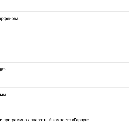
Парфенова
ца»
омы
и программно-аппаратный комплекс «Гарпун»