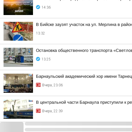
14:36
В Бийске заузят участок на ул. Мерлина в рай
13:32
Остановка общественного транспорта «Светло
13:25
Барнаульский академический хор имени Тарнец
Вчера, 23:06
В центральной части Барнаула приступили к ре
Вчера, 22:39