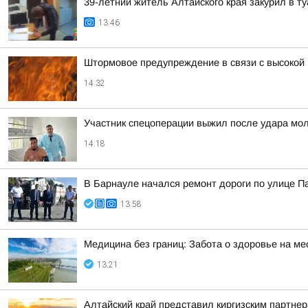
39-летний житель Алтайского края закурил в 
13:46
Штормовое предупреждение в связи с высокой
14:32
Участник спецоперации выжил после удара мол
14:18
В Барнауле начался ремонт дороги по улице 
13:58
Медицина без границ: Забота о здоровье на ме
13:21
Алтайский край представил киргизским партн