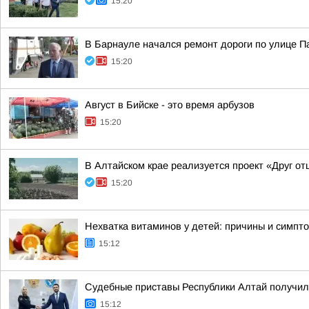
15:20
В Барнауле начался ремонт дороги по улице 
15:20
Август в Бийске - это время арбузов
15:20
В Алтайском крае реализуется проект «Друг от
15:20
Нехватка витаминов у детей: причины и симпт
15:12
Судебные приставы Республики Алтай получил
15:12