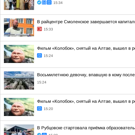
15:34
В райцентре Смоленское завершается капита
15:33
Фильм «Колобок», снятый на Алтае, вышел в р
15:24
Восьмилетнюю девочку, впавшую в кому после 
15:24
Фильм «Колобок», снятый на Алтае, вышел в р
15:20
В Рубцовске стартовала приёмка образователь