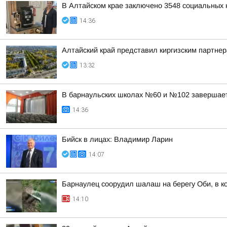
В Алтайском крае заключено 3548 социальных к
14:36
Алтайский край представил киргизским партн
13:32
В барнаульских школах №60 и №102 завершае
14:36
Бийск в лицах: Владимир Ларин
14:07
Барнаулец соорудил шалаш на берегу Оби, в к
14:10