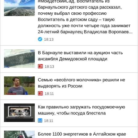
#МойДетскийСад. Воспитатель из
барнаульского детского сада рассказал,
почему выбрал свою профессию
Воспитатель в детском саду – такую
должность уже почти четыре года занимает
24-летний барнаулец Владислав Воропаев...
18:13
В Барнауле выставили на аукцион часть
ансамбля Демидовской площади
18:13
Семью «весёлого молочника» решили не
выдворять из России
18:11
Как правильно загружать посудомоечную
машину, чтобы посуда блестела
18:11
Более 1100 энергетиков в Алтайском крае