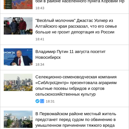
бои в районе населённого пункта Коровий Яр
18:43
"Весёлый молочник" Джастас Уолкер из
Алтайского края рассказал, что его семье
больше не грозит депортация из России
18:41
Владимир Путин 11 августа посетит
Новосибирск
18:34
Cелекционно-семеноводческая компания
«СибАгроЦентр» презентовала аграриям
опытные посевы гибридов и сортов
сельскохозяйственных культур
18:31
В Первомайском районе местный житель
предстанет перед судом по обвинению в
умышленном причинении тяжкого вреда