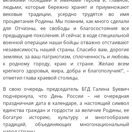
великими победами и именами героев и, главное,
людьми, которые бережно хранят и приумножают
вековые традиции, усердно трудятся во имя
процветания Родины. Мы помним, как много сделали
для Отчизны, ее свободы и благосостояния все
предыдущие поколения. И сейчас в ходе специальной
военной операции наши бойцы отважно отстаивают
независимость нашей страны. Спасибо вам, дорогие
земляки, за ваш патриотизм, сплоченность и любовь
к родному городу, краю и стране. Желаю всем
крепкого здоровья, мира, добра и благополучия!", –
отметил глава краевой столицы.
В свою очередь председатель БГД Галина Буевич
подчеркнула, что День России – не очередная
праздничная дата в календаре, а настоящий символ
единства граждан и гордости за величие Родины, ее
богатую историю, культуру и многообразие
традиций, объединяющих многонациональный
народ страны.