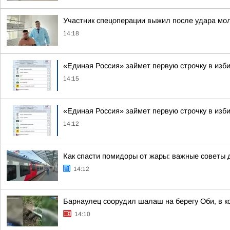
Участник спецоперации выжил после удара мол
14:18
«Единая Россия» займет первую строчку в изб
14:15
«Единая Россия» займет первую строчку в изб
14:12
Как спасти помидоры от жары: важные советы 
14:12
Барнаулец соорудил шалаш на берегу Оби, в к
14:10