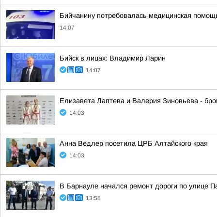
Бийчанину потребовалась медицинская помощь
14:07
Бийск в лицах: Владимир Ларин
14:07
Елизавета Лаптева и Валерия Зиновьева - бро
14:03
Анна Ведлер посетила ЦРБ Алтайского края
14:03
В Барнауле начался ремонт дороги по улице 
13:58