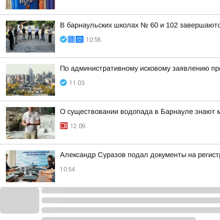
В барнаульских школах № 60 и 102 завершают
10:58
По административному исковому заявлению про
11:03
О существовании водопада в Барнауле знают мн
12:09
Александр Суразов подал документы на регис
10:54