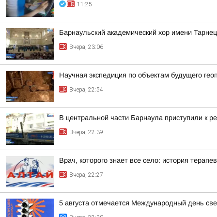
11:25
Барнаульский академический хор имени Тарнец
Вчера, 23:06
Научная экспедиция по объектам будущего г
Вчера, 22:54
В центральной части Барнаула приступили к ре
Вчера, 22:39
Врач, которого знает все село: история терапев
Вчера, 22:27
5 августа отмечается Международный день св