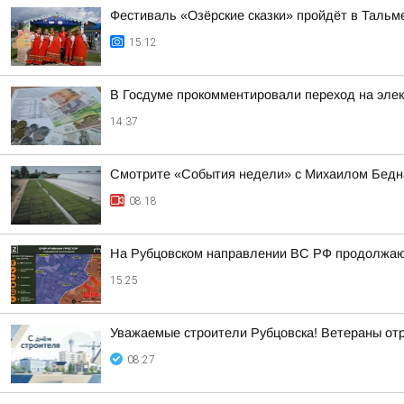
Фестиваль «Озёрские сказки» пройдёт в Тальме
15:12
В Госдуме прокомментировали переход на эле
14:37
Смотрите «События недели» с Михаилом Бедна
08:18
На Рубцовском направлении ВС РФ продолжают
15:25
Уважаемые строители Рубцовска! Ветераны от
08:27