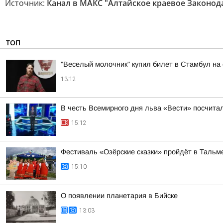
Источник:
Канал в МАКС "Алтайское краевое Законод
ТОП
"Веселый молочник" купил билет в Стамбул на
13:12
В честь Всемирного дня льва «Вести» посчитал
15:12
Фестиваль «Озёрские сказки» пройдёт в Тальме
15:10
О появлении планетария в Бийске
13:03