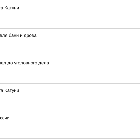
га Катуни
вля бани и дрова
шел до уголовного дела
га Катуни
оссии