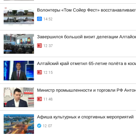
Волонтеры «Том Сойер Фест» восстанавливают
14:52
Завершился большой визит делегации Алтайско
12:37
Алтайский край отметил 65-летие полёта в кос
12:15
Министр промышленности и торговли РФ Антон
11:48
Афиша культурных и спортивных мероприятий
12:07