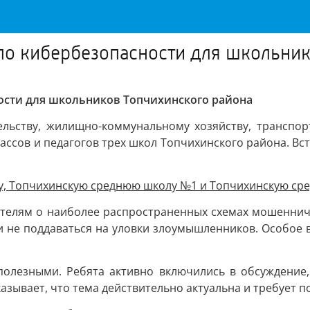
по кибербезопасности для школьни
ости для школьников Топчихинского района
ельству, жилищно-коммунальному хозяйству, транспор
лассов и педагогов трех школ Топчихинского района. 
у, Топчихинскую среднюю школу №1 и Топчихинскую ср
ителям о наиболее распространенных схемах мошенниче
и не поддаваться на уловки злоумышленников. Особое 
полезными. Ребята активно включились в обсуждение
азывает, что тема действительно актуальна и требует п