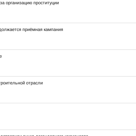
за организацию проституции
одолжается приёмная кампания
е
троительной отрасли