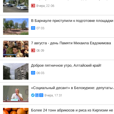
Вчера, 22:06
В Барнауле приступили к подготовке площадки 
07:03
7 августа - день Памяти Михаила Евдокимова
08:09
Доброе пятничное утро, Алтайский край!
06:03
«Социальный десант» в Белокурихе: депутаты
Вчера, 17:31
Более 24 тонн абрикосов и риса из Киргизии не