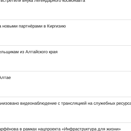
 встретили внука легендарного космонавта
за новыми партнёрами в Киргизию
льщикам из Алтайского края
Алтае
анизовано видеонаблюдение с трансляцией на служебных ресурс
арфёнова в рамках нацпроекта «Инфраструктура для жизни»